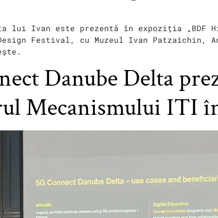
ta lui Ivan este prezentă în expoziția „BDF H
Design Festival, cu Muzeul Ivan Patzaichin, A
ește.
nect Danube Delta prez
orul Mecanismului ITI 