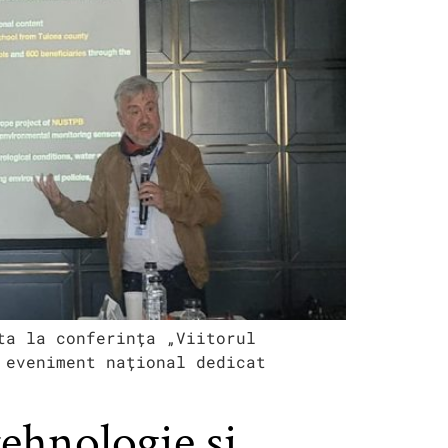
ta la conferința „Viitorul
 eveniment național dedicat
tehnologie și