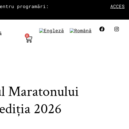
entru programări:
ACCES
ă
0
ul Maratonului
ediția 2026