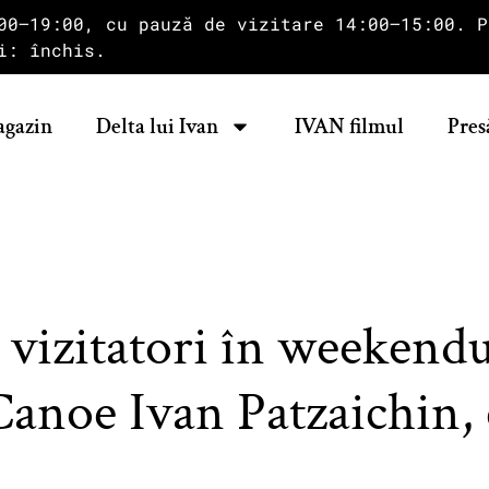
00–19:00, cu pauză de vizitare 14:00–15:00. P
i: închis.
gazin
Delta lui Ivan
IVAN filmul
Pres
 vizitatori în weekend
Canoe Ivan Patzaichin, 