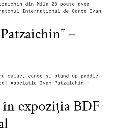
tzaichin din Mila 23 poate avea
ratonul Internațional de Canoe Ivan
Patzaichin” –
ru caiac, canoe și stand-up paddle
de: Asociația Ivan Patzaichin –
, în expoziția BDF
al