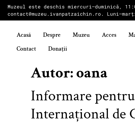
Muzeul este deschis miercuri–duminică, 11:
contact@muzeu.ivanpatzaichin.ro. Luni–marț
Acasă
Despre
Muzeu
Acces
Ma
Contact
Donații
Autor:
oana
Informare pentru
Internațional de 