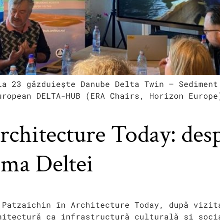
la 23 găzduiește Danube Delta Twin – Sediment
uropean DELTA-HUB (ERA Chairs, Horizon Europe
Architecture Today: de
ima Deltei
 Patzaichin în Architecture Today, după vizit
hitectură ca infrastructură culturală și soci