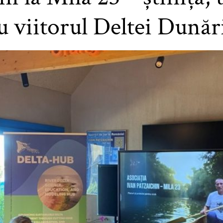
 viitorul Deltei Dunăr