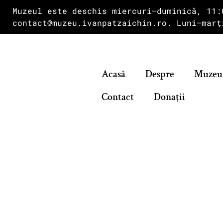
Muzeul este deschis miercuri–duminică, 11:
contact@muzeu.ivanpatzaichin.ro. Luni–marț
Acasă
Despre
Muzeu
Contact
Donații