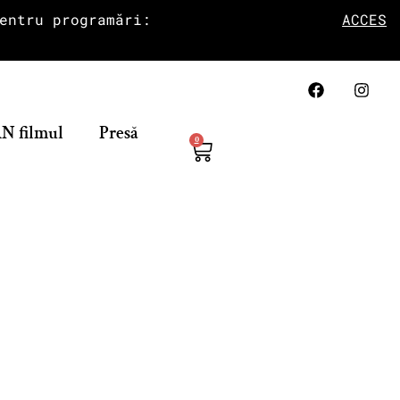
entru programări:
ACCES
N filmul
Presă
0