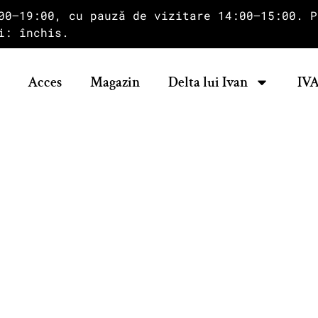
00–19:00, cu pauză de vizitare 14:00–15:00. P
i: închis.
Acces
Magazin
Delta lui Ivan
IVA
acol artistic lipo