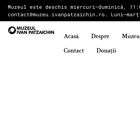
Muzeul este deschis miercuri–duminică, 11:
contact@muzeu.ivanpatzaichin.ro. Luni–marț
Acasă
Despre
Muzeu
Contact
Donații
Spect