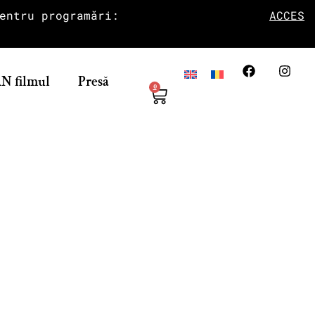
entru programări:
ACCES
N filmul
Presă
0
venesc